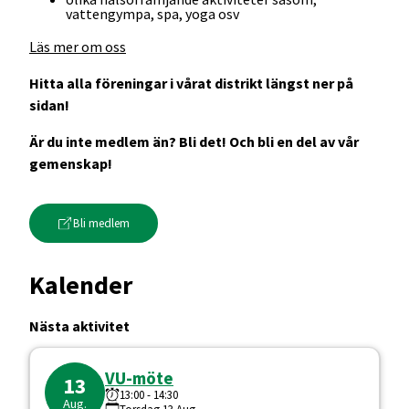
vattengympa, spa, yoga osv
Läs mer om oss
Hitta alla föreningar i vårat distrikt längst ner på
sidan!
Är du inte medlem än? Bli det! Och bli en del av vår
gemenskap!
Bli medlem
Kalender
Nästa aktivitet
VU-möte
13
13:00
-
14:30
Aug.
Torsdag
13
Aug.