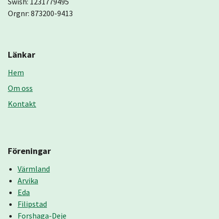
Swish: 1231779495
Orgnr: 873200-9413
Länkar
Hem
Om oss
Kontakt
Föreningar
Värmland
Arvika
Eda
Filipstad
Forshaga-Deje