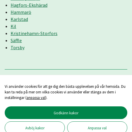
Hagfors-Ekshärad
Hammarö
Karlstad
Kil
Kristinehamn-Storfors
Säffle
Torsby
Vi använder cookies för att ge dig den bästa upplevelsen på vår hemsida. Du
kan ta reda på mer om vilka cookies vi använder eller stänga av dem i
inställningar (
anpassa val
).
Godkänn kakor
Copyright ©
2026
Reumatikerförbundet
Avböj kakor
Anpassa val