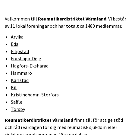
Välkommen till
Reumatikerdistriktet Värmland
. Vi består
av 11 lokalföreningar och har totalt ca 1480 medlemmar.
Arvika
Eda
Filipstad
Forshaga-Deje
Hagfors-Ekshärad
Hammarö
Karlstad
Kil
Kristinehamn-Storfors
Säffle
Torsby
Reumatikerdistriktet Värmland
finns till för att ge stöd
och råd i vardagen för dig med reumatisk sjukdom eller
sjukdom i rörelseorganen. Vi är en del av