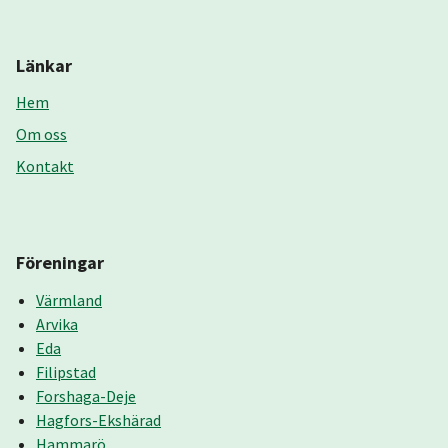
Länkar
Hem
Om oss
Kontakt
Föreningar
Värmland
Arvika
Eda
Filipstad
Forshaga-Deje
Hagfors-Ekshärad
Hammarö