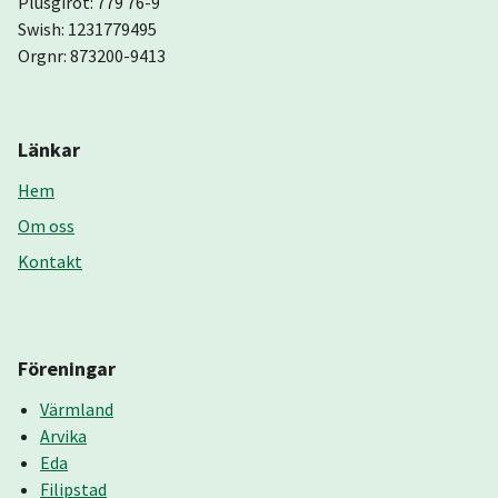
Plusgirot: 779 76-9
Swish: 1231779495
Orgnr: 873200-9413
Länkar
Hem
Om oss
Kontakt
Föreningar
Värmland
Arvika
Eda
Filipstad