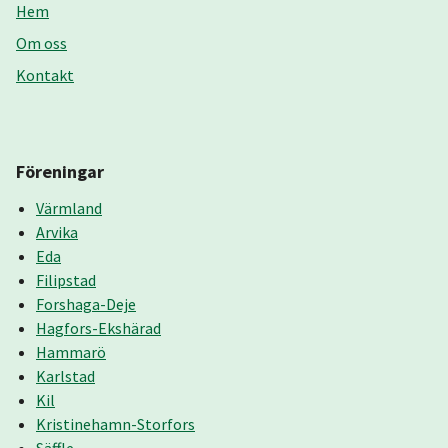
Hem
Om oss
Kontakt
Föreningar
Värmland
Arvika
Eda
Filipstad
Forshaga-Deje
Hagfors-Ekshärad
Hammarö
Karlstad
Kil
Kristinehamn-Storfors
Säffle