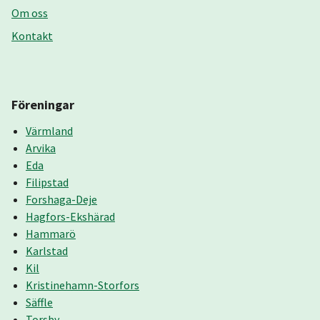
Om oss
Kontakt
Föreningar
Värmland
Arvika
Eda
Filipstad
Forshaga-Deje
Hagfors-Ekshärad
Hammarö
Karlstad
Kil
Kristinehamn-Storfors
Säffle
Torsby